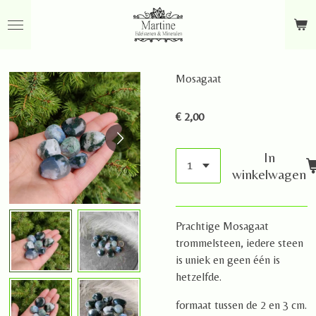
Ga
direct
naar
de
Mosagaat
hoofdinhoud
€ 2,00
In
winkelwagen
Prachtige Mosagaat
trommelsteen, iedere steen
is uniek en geen één is
hetzelfde.
formaat tussen de 2 en 3 cm.