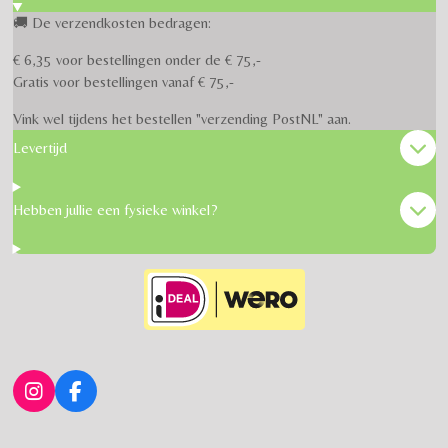
🚚 De verzendkosten bedragen:
€ 6,35 voor bestellingen onder de € 75,-
Gratis voor bestellingen vanaf € 75,-
Vink wel tijdens het bestellen "verzending PostNL" aan.
Levertijd
Hebben jullie een fysieke winkel?
I
F
n
a
s
c