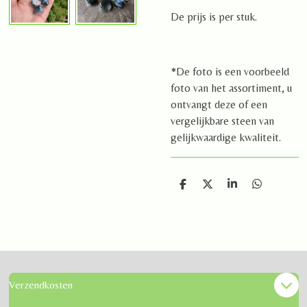
De prijs is per stuk.
*De foto is een voorbeeld
foto van het assortiment, u
ontvangt deze of een
vergelijkbare steen van
gelijkwaardige kwaliteit.
D
D
S
D
e
e
h
e
l
e
a
l
e
l
r
e
n
e
n
Verzendkosten