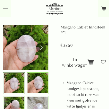
Ga
direct
naar
de
Mangano Calciet handsteen
hoofdinhoud
nr4
€ 32,50
In
winkelwagen
Mangano Calciet
handgeslepen steen,
mooi zacht roze van
kleur met golvende
witte lijntjes er in.