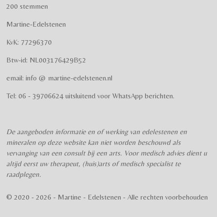
s
s
s
s
s
e
a
k
200 stemmen
t
m
m
t
t
t
t
t
i
m
Martine-Edelstenen
e
n
e
e
e
e
e
n
g
KvK: 77296370
r
r
r
r
r
:
Btw-id: NL003176429B52
4
r
r
r
r
.
email: info @ martine-edelstenen.nl
e
e
e
e
5
n
n
n
n
7
Tel: 06 - 39706624 uitsluitend voor WhatsApp berichten.
5
s
t
De aangeboden informatie en of werking van edelestenen en
e
mineralen op deze website kan niet worden beschouwd als
r
vervanging van een consult bij een arts. Voor medisch advies dient u
r
altijd eerst uw therapeut, (huis)arts of medisch specialist te
e
raadplegen.
n
© 2020 - 2026 - Martine - Edelstenen - Alle rechten voorbehouden