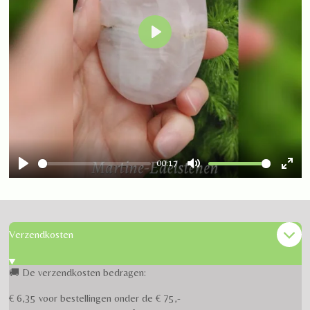
P
l
a
y
00:17
P
M
E
l
u
n
a
t
t
y
e
e
Verzendkosten
r
f
🚚 De verzendkosten bedragen:
u
€ 6,35 voor bestellingen onder de € 75,-
l