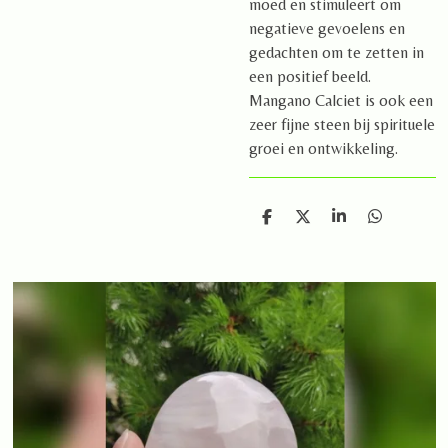
moed en stimuleert om
negatieve gevoelens en
gedachten om te zetten in
een positief beeld.
Mangano Calciet is ook een
zeer fijne steen bij spirituele
groei en ontwikkeling.
D
D
S
D
e
e
h
e
l
e
a
l
e
l
r
e
n
e
n