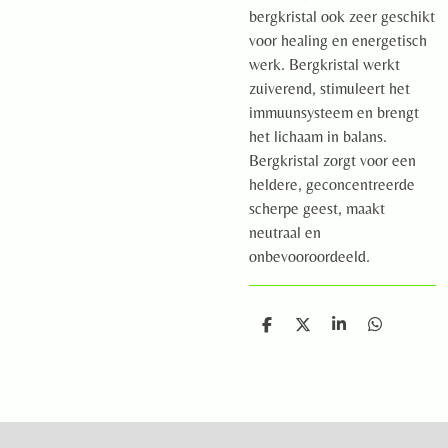
bergkristal ook zeer geschikt
voor healing en energetisch
werk. Bergkristal werkt
zuiverend, stimuleert het
immuunsysteem en brengt
het lichaam in balans.
Bergkristal zorgt voor een
heldere, geconcentreerde
scherpe geest, maakt
neutraal en
onbevooroordeeld.
D
D
S
D
e
e
h
e
l
e
a
l
e
l
r
e
n
e
n