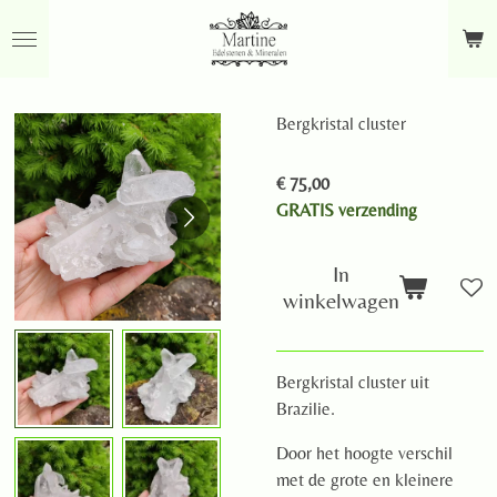
Ga
direct
naar
de
Bergkristal cluster
hoofdinhoud
€ 75,00
GRATIS verzending
In
winkelwagen
Bergkristal cluster uit
Brazilie.
Door het hoogte verschil
met de grote en kleinere