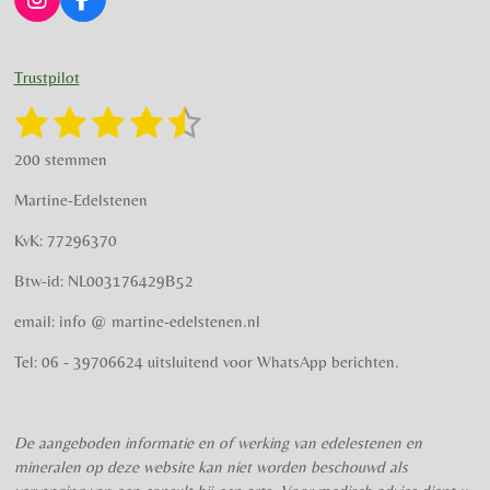
I
F
n
a
s
c
t
e
Trustpilot
a
b
g
o
1
2
3
4
5
S
R
r
o
t
a
s
s
s
s
s
e
a
k
200 stemmen
t
m
m
t
t
t
t
t
i
m
Martine-Edelstenen
e
n
e
e
e
e
e
n
g
KvK: 77296370
r
r
r
r
r
:
Btw-id: NL003176429B52
4
r
r
r
r
.
email: info @ martine-edelstenen.nl
e
e
e
e
5
n
n
n
n
7
Tel: 06 - 39706624 uitsluitend voor WhatsApp berichten.
5
s
t
De aangeboden informatie en of werking van edelestenen en
e
mineralen op deze website kan niet worden beschouwd als
r