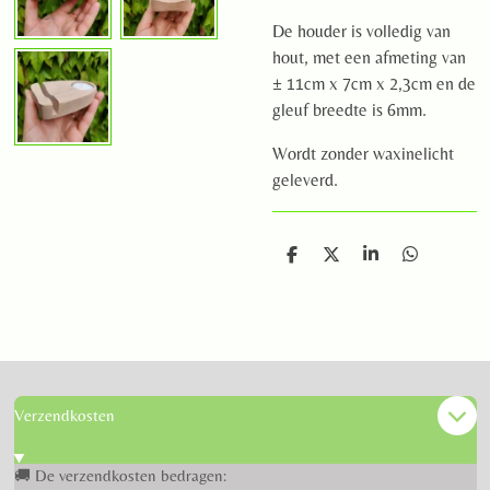
De houder is volledig van
hout, met een afmeting van
± 11cm x 7cm x 2,3cm en de
gleuf breedte is 6mm.
Wordt zonder waxinelicht
geleverd.
D
D
S
D
e
e
h
e
l
e
a
l
e
l
r
e
n
e
n
Verzendkosten
🚚 De verzendkosten bedragen: