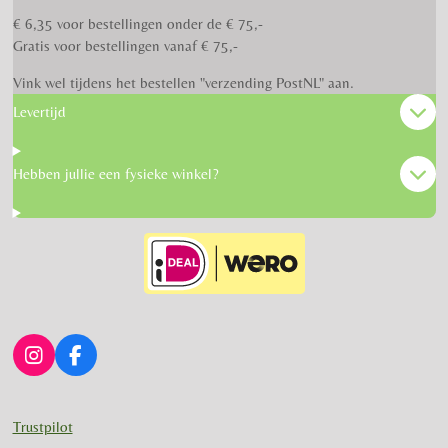
€ 6,35 voor bestellingen onder de € 75,-
Gratis voor bestellingen vanaf € 75,-
Vink wel tijdens het bestellen "verzending PostNL" aan.
Levertijd
Hebben jullie een fysieke winkel?
I
F
n
a
s
c
t
e
Trustpilot
a
b