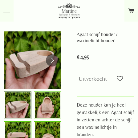
Ga
direct
naar
de
Agaat schijf houder /
hoofdinhoud
waxinelicht houder
€ 4,95
Uitverkocht
Deze houder kun je heel
gemakkelijk een Agaat schijf
in zetten en achter de schijf
een waxinelichtje in
branden.