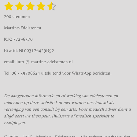
g
o
1
2
3
4
5
S
R
r
o
t
a
s
s
s
s
s
e
a
k
200 stemmen
t
m
m
t
t
t
t
t
i
m
Martine-Edelstenen
e
n
e
e
e
e
e
n
g
KvK: 77296370
r
r
r
r
r
:
Btw-id: NL003176429B52
4
r
r
r
r
.
email: info @ martine-edelstenen.nl
e
e
e
e
5
n
n
n
n
7
Tel: 06 - 39706624 uitsluitend voor WhatsApp berichten.
5
s
t
De aangeboden informatie en of werking van edelestenen en
e
mineralen op deze website kan niet worden beschouwd als
r
vervanging van een consult bij een arts. Voor medisch advies dient u
r
altijd eerst uw therapeut, (huis)arts of medisch specialist te
e
raadplegen.
n
© 2020 - 2026 - Martine - Edelstenen - Alle rechten voorbehouden