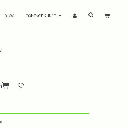
BLOG
CONTACT & INFO
l
n
d.