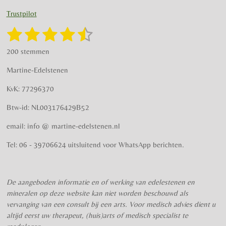
s
c
t
e
Trustpilot
a
b
g
o
1
2
3
4
5
S
R
r
o
t
a
s
s
s
s
s
e
a
k
200 stemmen
t
m
m
t
t
t
t
t
i
m
Martine-Edelstenen
e
n
e
e
e
e
e
n
g
KvK: 77296370
r
r
r
r
r
:
Btw-id: NL003176429B52
4
r
r
r
r
.
email: info @ martine-edelstenen.nl
e
e
e
e
5
n
n
n
n
7
Tel: 06 - 39706624 uitsluitend voor WhatsApp berichten.
5
s
t
De aangeboden informatie en of werking van edelestenen en
e
mineralen op deze website kan niet worden beschouwd als
r
vervanging van een consult bij een arts. Voor medisch advies dient u
r
altijd eerst uw therapeut, (huis)arts of medisch specialist te
e