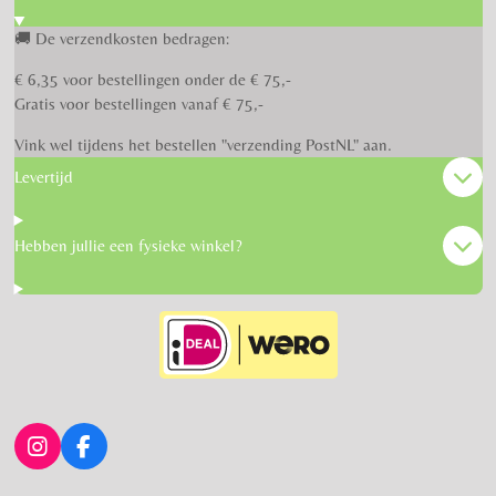
🚚 De verzendkosten bedragen:
€ 6,35 voor bestellingen onder de € 75,-
Gratis voor bestellingen vanaf € 75,-
Vink wel tijdens het bestellen "verzending PostNL" aan.
Levertijd
Hebben jullie een fysieke winkel?
I
F
n
a