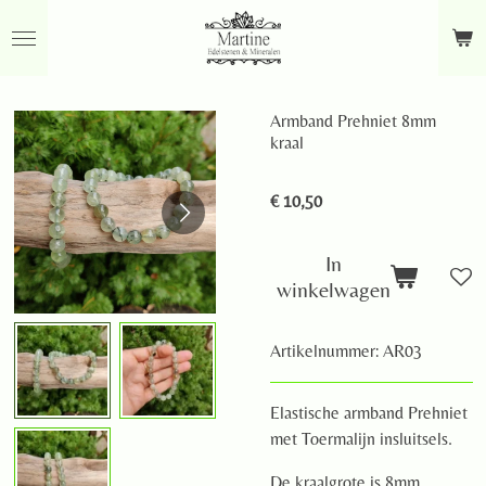
Ga
direct
naar
de
Armband Prehniet 8mm
hoofdinhoud
kraal
€ 10,50
In
winkelwagen
Artikelnummer:
AR03
Elastische armband Prehniet
met Toermalijn insluitsels.
De kraalgrote is 8mm.