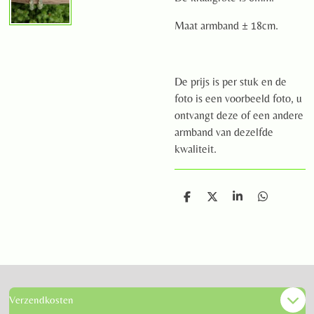
Maat armband ± 18cm.
De prijs is per stuk en de
foto is een voorbeeld foto, u
ontvangt deze of een andere
armband van dezelfde
kwaliteit.
D
D
S
D
e
e
h
e
l
e
a
l
e
l
r
e
n
e
n
Verzendkosten