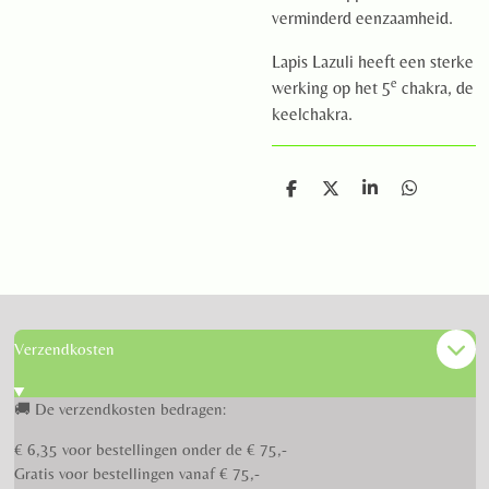
verminderd eenzaamheid.
Lapis Lazuli heeft een sterke
e
werking op het 5
chakra, de
keelchakra.
D
D
S
D
e
e
h
e
l
e
a
l
e
l
r
e
n
e
n
Verzendkosten
🚚 De verzendkosten bedragen:
€ 6,35 voor bestellingen onder de € 75,-
Gratis voor bestellingen vanaf € 75,-