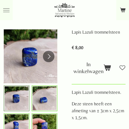
Ga
direct
naar
de
Lapis Lazuli trommelsteen
hoofdinhoud
€ 8,00
In
winkelwagen
Lapis Lazuli trommelsteen.
Deze steen heeft een
afmeting van ± 3cm x 2,5cm
x 1,5cm.