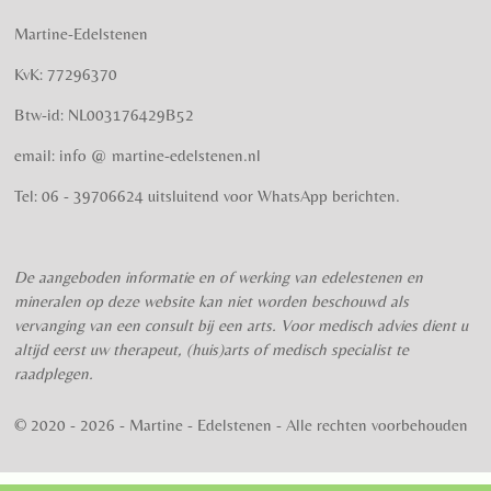
m
m
t
t
t
t
t
i
m
Martine-Edelstenen
e
n
e
e
e
e
e
n
g
KvK: 77296370
r
r
r
r
r
:
Btw-id: NL003176429B52
4
r
r
r
r
.
email: info @ martine-edelstenen.nl
e
e
e
e
5
n
n
n
n
7
Tel: 06 - 39706624 uitsluitend voor WhatsApp berichten.
5
s
t
De aangeboden informatie en of werking van edelestenen en
e
mineralen op deze website kan niet worden beschouwd als
r
vervanging van een consult bij een arts. Voor medisch advies dient u
r
altijd eerst uw therapeut, (huis)arts of medisch specialist te
e
raadplegen.
n
© 2020 - 2026 - Martine - Edelstenen - Alle rechten voorbehouden