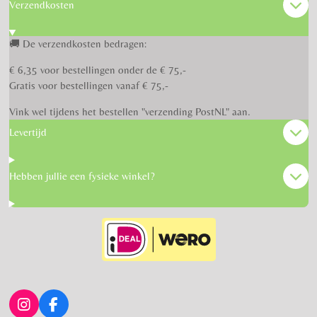
Verzendkosten
🚚 De verzendkosten bedragen:
€ 6,35 voor bestellingen onder de € 75,-
Gratis voor bestellingen vanaf € 75,-
Vink wel tijdens het bestellen "verzending PostNL" aan.
Levertijd
Hebben jullie een fysieke winkel?
I
F