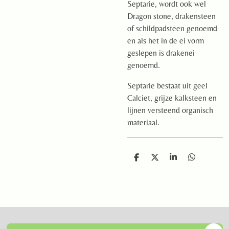
Septarie, wordt ook wel
Dragon stone, drakensteen
of schildpadsteen genoemd
en als het in de ei vorm
geslepen is drakenei
genoemd.
Septarie bestaat uit geel
Calciet, grijze kalksteen en
lijnen versteend organisch
materiaal.
D
D
S
D
e
e
h
e
l
e
a
l
e
l
r
e
n
e
n