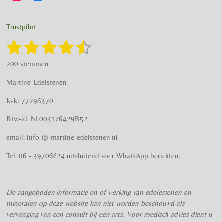
n
a
s
c
t
e
Trustpilot
a
b
g
o
1
2
3
4
5
S
R
r
o
t
a
s
s
s
s
s
e
a
k
200 stemmen
t
m
m
t
t
t
t
t
i
m
Martine-Edelstenen
e
n
e
e
e
e
e
n
g
KvK: 77296370
r
r
r
r
r
:
Btw-id: NL003176429B52
4
r
r
r
r
.
email: info @ martine-edelstenen.nl
e
e
e
e
5
n
n
n
n
7
Tel: 06 - 39706624 uitsluitend voor WhatsApp berichten.
5
s
t
De aangeboden informatie en of werking van edelestenen en
e
mineralen op deze website kan niet worden beschouwd als
r
vervanging van een consult bij een arts. Voor medisch advies dient u
r