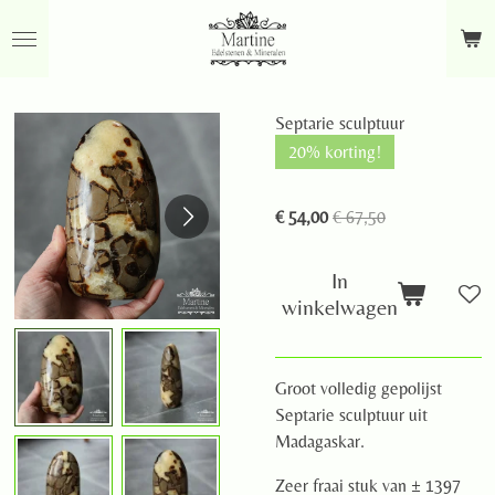
Ga
direct
naar
de
Septarie sculptuur
hoofdinhoud
20% korting!
€ 54,00
€ 67,50
In
winkelwagen
Groot volledig gepolijst
Septarie sculptuur uit
Madagaskar.
Zeer fraai stuk van ± 1397