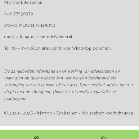
Martine-Edelstenen
e
n
e
e
e
e
e
n
g
KvK: 77296370
r
r
r
r
r
:
Btw-id: NL003176429B52
4
r
r
r
r
.
email: info @ martine-edelstenen.nl
e
e
e
e
5
n
n
n
n
7
Tel: 06 - 39706624 uitsluitend voor WhatsApp berichten.
5
s
t
De aangeboden informatie en of werking van edelestenen en
e
mineralen op deze website kan niet worden beschouwd als
r
vervanging van een consult bij een arts. Voor medisch advies dient u
r
altijd eerst uw therapeut, (huis)arts of medisch specialist te
e
raadplegen.
n
© 2020 - 2026 - Martine - Edelstenen - Alle rechten voorbehouden