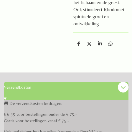
het lichaam en de geest.
Ook stimuleert Rhodoniet
spirituele groei en
ontwikkeling.
D
D
S
D
e
e
h
e
l
e
a
l
e
l
r
e
n
e
n
Verzendkosten
🚚 De verzendkosten bedragen:
€ 6,35 voor bestellingen onder de € 75,-
Gratis voor bestellingen vanaf € 75,-
Vink wel tijdens het bestellen "verzending PostNL" aan.