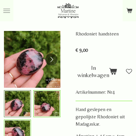
Ga
direct
naar
de
Rhodoniet handsteen
hoofdinhoud
€ 9,00
In
winkelwagen
Artikelnummer:
Nr4
Hand geslepen en
gepolijste Rhodoniet uit
Madagaskar.