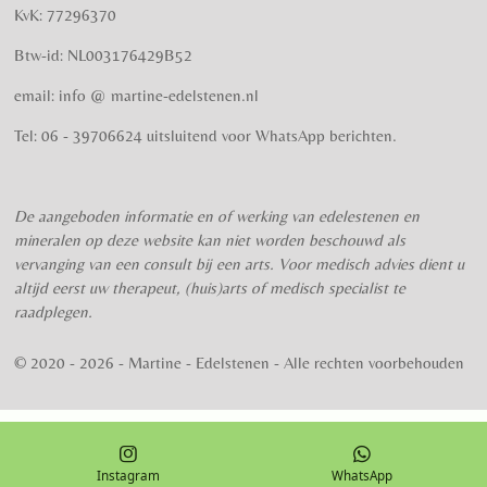
e
e
e
e
e
n
g
KvK: 77296370
r
r
r
r
r
:
Btw-id: NL003176429B52
4
r
r
r
r
.
email: info @ martine-edelstenen.nl
e
e
e
e
5
n
n
n
n
7
Tel: 06 - 39706624 uitsluitend voor WhatsApp berichten.
5
s
t
De aangeboden informatie en of werking van edelestenen en
e
mineralen op deze website kan niet worden beschouwd als
r
vervanging van een consult bij een arts. Voor medisch advies dient u
r
altijd eerst uw therapeut, (huis)arts of medisch specialist te
e
raadplegen.
n
© 2020 - 2026 - Martine - Edelstenen - Alle rechten voorbehouden
Instagram
WhatsApp