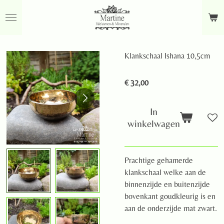
Ga
direct
naar
de
Klankschaal Ishana 10,5cm
hoofdinhoud
€ 32,00
In
winkelwagen
Prachtige gehamerde
klankschaal welke aan de
binnenzijde en buitenzijde
bovenkant goudkleurig is en
aan de onderzijde mat zwart.