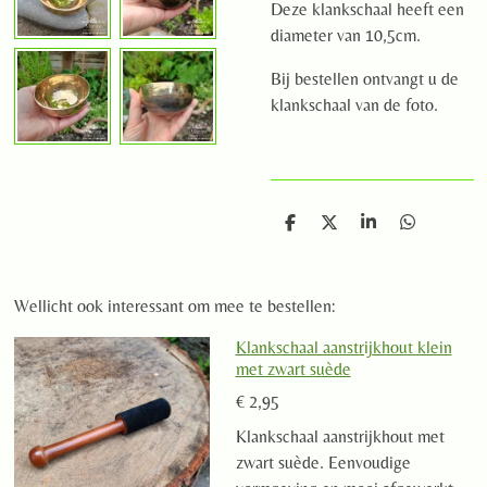
Deze klankschaal heeft een
diameter van 10,5cm.
Bij bestellen ontvangt u de
klankschaal van de foto.
D
D
S
D
e
e
h
e
l
e
a
l
e
l
r
e
n
e
n
Wellicht ook interessant om mee te bestellen:
Klankschaal aanstrijkhout klein
met zwart suède
€ 2,95
Klankschaal aanstrijkhout met
zwart suède. Eenvoudige