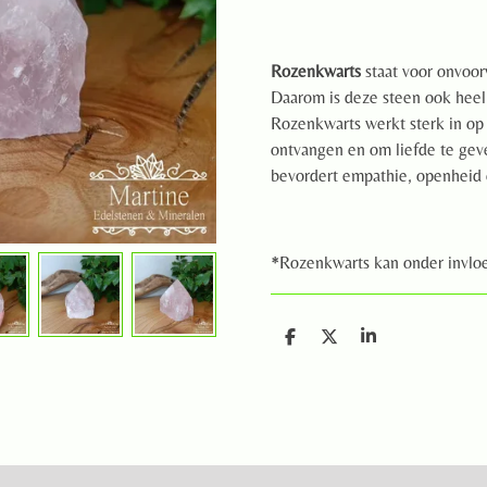
Rozenkwarts
staat voor onvoor
Daarom is deze steen ook heel 
Rozenkwarts werkt sterk in op 
ontvangen en om liefde te geve
bevordert empathie, openheid
*Rozenkwarts kan onder invloed
D
D
S
e
e
h
l
e
a
e
l
r
n
e