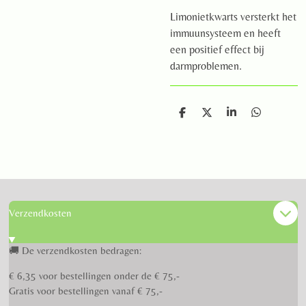
Limonietkwarts versterkt het
immuunsysteem en heeft
een positief effect bij
darmproblemen.
D
D
S
D
e
e
h
e
l
e
a
l
e
l
r
e
n
e
n
Verzendkosten
🚚 De verzendkosten bedragen:
€ 6,35 voor bestellingen onder de € 75,-
Gratis voor bestellingen vanaf € 75,-