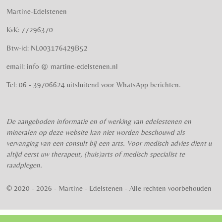
t
t
t
t
t
i
m
Martine-Edelstenen
e
n
e
e
e
e
e
n
g
KvK: 77296370
r
r
r
r
r
:
Btw-id: NL003176429B52
4
r
r
r
r
.
email: info @ martine-edelstenen.nl
e
e
e
e
5
n
n
n
n
7
Tel: 06 - 39706624 uitsluitend voor WhatsApp berichten.
5
s
t
De aangeboden informatie en of werking van edelestenen en
e
mineralen op deze website kan niet worden beschouwd als
r
vervanging van een consult bij een arts. Voor medisch advies dient u
r
altijd eerst uw therapeut, (huis)arts of medisch specialist te
e
raadplegen.
n
© 2020 - 2026 - Martine - Edelstenen - Alle rechten voorbehouden