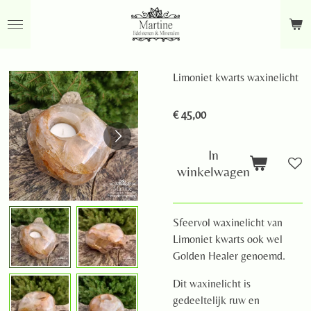
Ga
direct
naar
de
Limoniet kwarts waxinelicht
hoofdinhoud
€ 45,00
In
winkelwagen
Sfeervol waxinelicht van
Limoniet kwarts ook wel
Golden Healer genoemd.
Dit waxinelicht is
gedeeltelijk ruw en