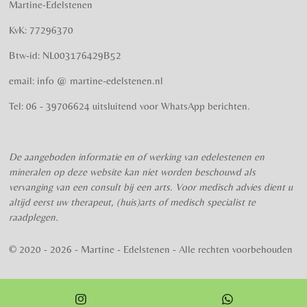
Martine-Edelstenen
e
n
e
e
e
e
e
n
g
KvK: 77296370
r
r
r
r
r
:
Btw-id: NL003176429B52
4
r
r
r
r
.
email: info @ martine-edelstenen.nl
e
e
e
e
5
n
n
n
n
7
Tel: 06 - 39706624 uitsluitend voor WhatsApp berichten.
5
s
t
De aangeboden informatie en of werking van edelestenen en
e
mineralen op deze website kan niet worden beschouwd als
r
vervanging van een consult bij een arts. Voor medisch advies dient u
r
altijd eerst uw therapeut, (huis)arts of medisch specialist te
e
raadplegen.
n
© 2020 - 2026 - Martine - Edelstenen - Alle rechten voorbehouden