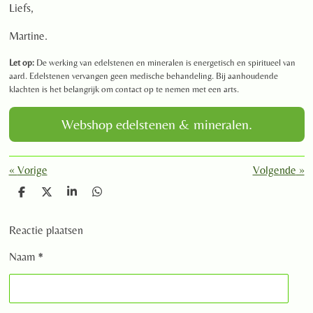
Liefs,
Martine.
Let op:
De werking van edelstenen en mineralen is energetisch en spiritueel van
aard. Edelstenen vervangen geen medische behandeling. Bij aanhoudende
klachten is het belangrijk om contact op te nemen met een arts.
Webshop edelstenen & mineralen.
«
Vorige
Volgende
»
D
D
S
D
e
e
h
e
l
e
a
l
Reactie plaatsen
e
l
r
e
n
e
n
Naam *